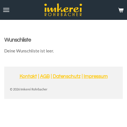
Zum
Hauptinhalt
springen
Wunschliste
Deine Wunschliste ist leer.
Kontakt
|
AGB
|
Datenschutz
|
Impressum
© 2026 Imkerei Rohrbacher