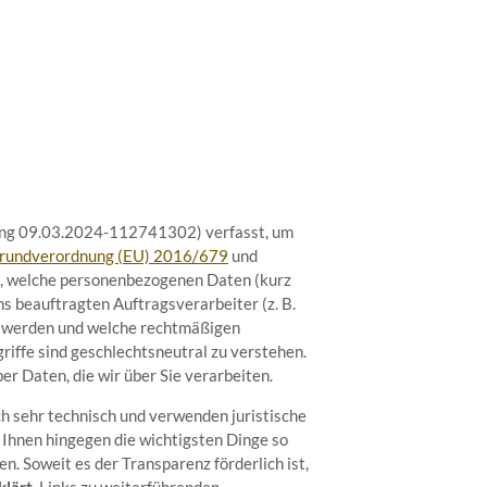
ung 09.03.2024-112741302) verfasst, um
rundverordnung (EU) 2016/679
und
, welche personenbezogenen Daten (kurz
ns beauftragten Auftragsverarbeiter (z. B.
en werden und welche rechtmäßigen
iffe sind geschlechtsneutral zu verstehen.
r Daten, die wir über Sie verarbeiten.
h sehr technisch und verwenden juristische
 Ihnen hingegen die wichtigsten Dinge so
n. Soweit es der Transparenz förderlich ist,
klärt
, Links zu weiterführenden