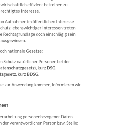
irtschaftlich effizient betreiben zu
erechtigtes Interesse.
n Aufnahmen im öffentlichen Interesse
chutz lebenswichtiger Interessen treten
che Rechtsgrundlage doch einschlägig sein
e ausgewiesen.
noch nationale Gesetze:
m Schutz natürlicher Personen bei der
atenschutzgesetz
), kurz
DSG
.
tzgesetz
, kurz
BDSG
.
tze zur Anwendung kommen, informieren wir
hen
 Verarbeitung personenbezogener Daten
n der verantwortlichen Person bzw. Stelle: